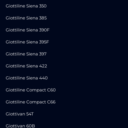
Giottiline Siena 350
Giottiline Siena 385
Giottiline Siena 390F
Giottiline Siena 395F
Giottiline Siena 397
Giottiline Siena 422
Giottiline Siena 440
Giottiline Compact C60
Giottiline Compact C66
Giottivan 54T
Giottivan 60B