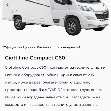
*Официални Цени по Каталог от производителя!
Giottiline Compact C60
Giottiline Compact C60 – компактен за тесните улици и
напълно оборудван! С обща ширина само от 2,15
метра, може да разполагате голям хладилник,
просторен гараж, баня “VARIO” с отделен душ, двоен
гардероб и вградена задна стълба. Насладете се на
комфорта и гъвкавостта в тесните улици заедно с