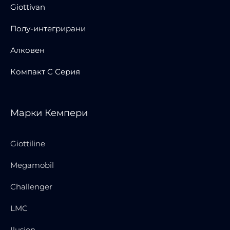
Giottivan
Полу-интегрирани
Алковен
Компакт C Серия
Марки Кемпери
Giottiline
Megamobil
Challenger
LMC
Ilusion