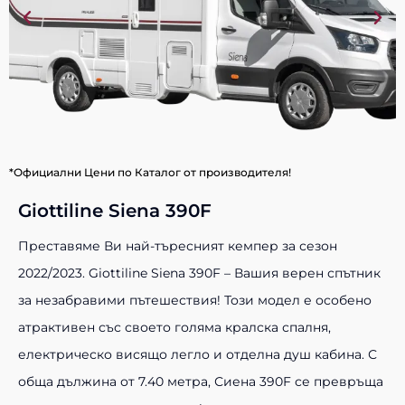
*Официални Цени по Каталог от производителя!
Giottiline Siena 390F
Преставяме Ви най-търесният кемпер за сезон
2022/2023. Giottiline Siena 390F – Вашия верен спътник
за незабравими пътешествия! Този модел е особено
атрактивен със своето голяма кралска спалня,
електрическо висящо легло и отделна душ кабина. С
обща дължина от 7.40 метра, Сиена 390F се превръща