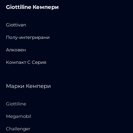
Giottiline Кемпери
Giottivan
Полу-интегрирани
Алковен
Компакт C Серия
Марки Кемпери
Giottiline
Megamobil
Challenger